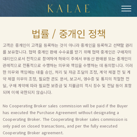
기
본
콘
텐
법률 / 중개인 정책
츠
로
고객은 중개인이 고객을 등록하는 것이 아니라 중개인을 등록하고 선택할 권리
건
를 보유합니다. 협력 중개인 판매 수수료를 받기 위해 협력 중개인은 구매자의
너
대리인으로서 전적으로 참여하여 하와이 주에서 부동산 판매원 또는 중개인이
뛰
관례적으로 전통적으로 수행하는 의무와 책임을 수행하는 데 동의합니다. 이러
기
한 의무와 책임에는 대출 승인, 처리 및 자금 조달의 조정, 계약 체결 전 및 계
약 체결 의무의 조정, 필요한 콘도 문서, 보고서, 영수증 및 통지의 적절한 전
달, 구매 계약에 따라 필요한 보증금 및 지불금의 적시 징수 및 전달 등이 포함
되며 이에 국한되지 않습니다.
No Cooperating Broker sales commission will be paid if the Buyer
has executed the Purchase Agreement without designating a
Cooperating Broker. The Cooperating Broker sales commission is
only paid on closed transactions, and per the fully executed
Cooperating Broker agreement.